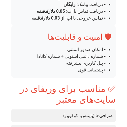
• دریافت پیامک:
رایگان
• دریافت تماس با اپ:
0.05 دلار/دقیقه
• تماس خروجی با اپ:
از 0.03 دلار/دقیقه
🛡️ امنیت و قابلیت‌ها
• امکان صدور المثنی
• شماره دائمی استونی + شماره کانادا
• پنل کاربری پیشرفته
• پشتیبانی قوی
✅ مناسب برای وریفای در
سایت‌های معتبر
صرافی‌ها (بایننس، کوکوین)