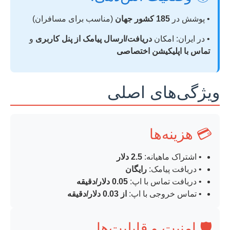
• پوشش در
185 کشور جهان
(مناسب برای مسافران)
• در ایران: امکان
دریافت/ارسال پیامک از پنل کاربری
و
تماس با اپلیکیشن اختصاصی
ویژگی‌های اصلی
💳 هزینه‌ها
• اشتراک ماهیانه:
2.5 دلار
• دریافت پیامک:
رایگان
• دریافت تماس با اپ:
0.05 دلار/دقیقه
• تماس خروجی با اپ:
از 0.03 دلار/دقیقه
🛡️ امنیت و قابلیت‌ها