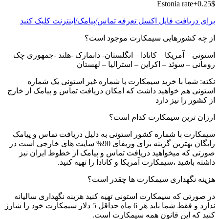
Estonia rate+0.25$
برای دریافت فایل اکسل تعرفه تماس/پیامک/اینترنت کلیک کنید
از چه کشورهایی سیمکارت موجود است؟
استونی – آمریکا – کانادا – انگلستان- دانمارک -هلند -جمهوری چک –
رومانی – سوئد – اکراین – استرالیا – لهستان
نکته: شما با خرید سیمکارت با شماره غیر استونی یک شماره
استونی هم خواهید داشت که امکان دریافت تماس و پیامک از خارج
از کشور را نیز دارد
ارزان ترین سیمکارت کدام است؟
سیمکارت با شماره کشور استونی به دلیل دریافت تماس و پیامک
رایگان بهترین گزینه برای وریفای 90% سایت های خارجی است در
صورتی که میخواهید دریافت تماس و پیامک از خطوط ایران نیز
داشته باشید ،سیمکارت آمریکا و کانادا را تهیه کنید.
هزینه نگهداری سیمکارت ها چقدر است؟
در صورتی که سیمکارت استونی تهیه کنید هزینه نگهداری سالیانه
ندارد و فقط شما باید هر 6 ماه حداقل 5 دلار سیمکارت خود را شارژ
کنید که این قانون همه سیمکارت است.