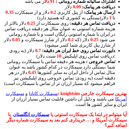
اشتراک سالیانه شماره رومانی :
91 دلار
می باشد
دریافت هر پیامک:
0.09
دلار
ارسال هر پیامک:
از پنل کاربری
0.2
دلار و از سیمکارت
0.35
تا
1
دلار(بستگی به کشوری که هستید دارد)
دریافت تماس هر دقیقه:
روی سیمکارت از
0.25
دلار بالاتر از
هزینه شماره استونی به عنوان مثال هر دقیقه دریافت تماس
در ایران با شماره استونی رایگان است و با شماره رومانی
می شود
0.25
دلار (که
0.2
دلار از شارژ سیمکارت و
0.05
دلار
از شارژ پنل کاربری شما کسر میشود)
دایورت تماس روی خط ایران هر دقیقه:
0.7
دلار (به زودی
:دریافت تماس روی اپلیکیش
10
سنت دلار)
تماس خروجی :
هزینه هر دقیقه تماس با سیمکارت رومانی
شما ،بستگی دارد سیمکارت در کدام کشور باشد.به عنوان
مثال تماس از داخل ایران به سایر کشورها
0.45
دلار در هر
دقیقه است (به زودی: تماس خروجی روی اپلیکیشن نیز
فراهم میشود که بسیار ارزان تر از تماس با سیمکارت است)
بهترین سیمکارت خارجی knightsim :
سیمکارت کانادا
و
سیمکارت
آمریکا
می باشند و دلیل آن داشتن قابلیت تماس بسیار ارزان از
ایران و سایر کشور ها است.
آیا میتوانم در ابتدا یک سیمکارت استونی یا
سیمکارت انگلستان
یا
سیمکارت آمریکا و … خریداری کنم بعد به سیمکارت شماره دیگر
اضافه کنم؟