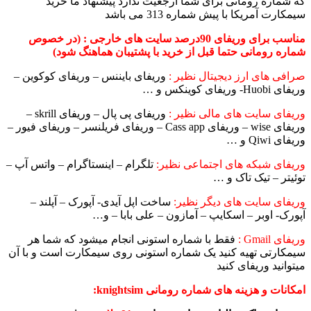
که شماره رومانی برای شما ارجعیت ندارد پیشنهاد ما خرید
سیمکارت آمریکا با پیش شماره 313 می باشد
مناسب برای وریفای 90درصد سایت های خارجی : (در خصوص
شماره رومانی حتما قبل از خرید با پشتیبان هماهنگ شود)
صرافی های ارز دیجیتال نظیر :
وریفای بایننس – وریفای کوکوین –
وریفای Huobi- وریفای کوینکس و …
وریفای سایت های مالی نظیر :
وریفای پی پال – وریفای skrill –
وریفای wise – وریفای Cass app – وریفای فریلنسر – وریفای فیور –
وریفای Qiwi و …
وریفای شبکه های اجتماعی نظیر:
تلگرام – اینستاگرام – واتس آپ –
توئیتر – تیک تاک و …
وریفای سایت های دیگر نظیر:
ساخت اپل آیدی- آپورک – آپلند –
آپورک- اوبر – اسکایپ – آمازون – علی بابا – و…
وریفای Gmail :
فقط با شماره استونی انجام میشود که شما هر
سیمکارتی تهیه کنید یک شماره استونی روی سیمکارت است و با آن
میتوانید وریفای کنید
امکانات و هزینه های شماره رومانی knightsim: